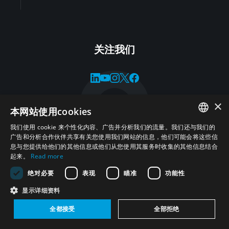
关注我们
×
訂閱中東無大規模殺傷性武器區計畫通訊
本网站使用cookies
立即註冊，了解最新的專案新聞、分析、研究和活動。
我们使用 cookie 来个性化内容、广告并分析我们的流量。我们还与我们的
ENGLISH
广告和分析合作伙伴共享有关您使用我们网站的信息，他们可能会将这些信
息与您提供给他们的其他信息或他们从您使用其服务时收集的其他信息结合
ARABIC
起来。
Read more
订阅
PERSIAN
绝对必要
表现
瞄准
功能性
FRENCH
显示详细资料
访问UNIDIR网站
SPANISH
全都接受
全部拒绝
RUSSIAN
欺诈警报