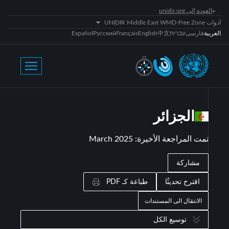
العودة إلى unidir.org
أدوات UNIDIR Middle East WMD-Free Zone
العربية
فارسی
עברית
中文
English
Français
Русский
Español
الجزائر
تمت المراجعة الأخيرة
:
March 2025
مشاركة
اقترح تحديثًا
طباعة كـ PDF
الانتقال الى المستندات
توسيع الكل