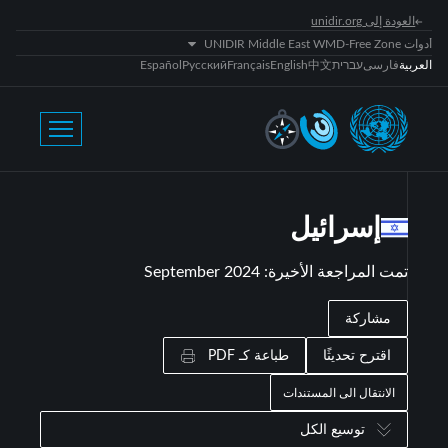
العودة إلى unidir.org
أدوات UNIDIR Middle East WMD-Free Zone
العربية
فارسی
עברית
中文
English
Français
Русский
Español
إسرائيل
تمت المراجعة الأخيرة
:
September 2024
مشاركة
اقترح تحديثًا
طباعة كـ PDF
الانتقال الى المستندات
توسيع الكل