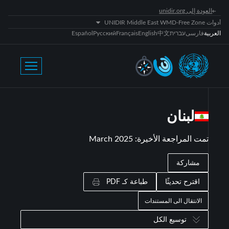
العودة إلى unidir.org
أدوات UNIDIR Middle East WMD-Free Zone
العربية
فارسی
עברית
中文
English
Français
Русский
Español
لبنان
تمت المراجعة الأخيرة
:
March 2025
مشاركة
اقترح تحديثًا
طباعة كـ PDF
الانتقال الى المستندات
توسيع الكل