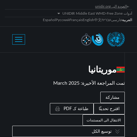
العودة إلى unidir.org
أدوات UNIDIR Middle East WMD-Free Zone
العربية
فارسی
עברית
中文
English
Français
Русский
Español
موريتانيا
تمت المراجعة الأخيرة
:
March 2025
مشاركة
اقترح تحديثًا
طباعة كـ PDF
الانتقال الى المستندات
توسيع الكل