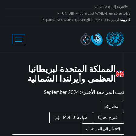
العودة إلى unidir.org
أدوات UNIDIR Middle East WMD-Free Zone
العربية
فارسی
עברית
中文
English
Français
Русский
Español
المملكة المتحدة لبريطانيا
العظمى وأيرلندا الشمالية
تمت المراجعة الأخيرة
:
September 2024
مشاركة
اقترح تحديثًا
طباعة كـ PDF
الانتقال الى المستندات