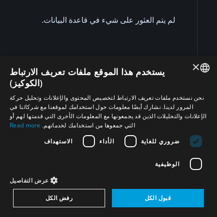
لم يتم العثور على شيء في قاعدة البيانات.
×
يستخدم هذا الموقع ملفات تعريف الارتباط
(الكوكيز)
ENGLISH
نحن نستخدم ملفات تعريف الارتباط لتخصيص المحتوى والإعلانات وتحليل حركة
المرور لدينا. نشارك أيضًا معلومات حول استخدامك لموقعنا مع شركائنا في
ARABIC
الإعلانات والتحليلات الذين قد يجمعونها مع المعلومات الأخرى التي قدمتها لهم أو
تابعونا على
التي جمعوها من استخدامك لخدماتهم.
Read more
PERSIAN
ضروري للغاية
الأداء
الاستهداف
FRENCH
SPANISH
الوظيفية
اشترك في النشرة الإخبارية لمشروع المنطقة الخالية من
RUSSIAN
عرض التفاصيل
أسلحة الدمار الشامل في الشرق الأوسط
CHINESE
قبول الكل
رفض الكل
قم بالتسجيل اليوم للبقاء على اتصال بأحدث أخبار المشروع
HEBREW
والتحليلات والأبحاث والأحداث.