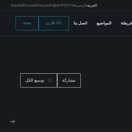
العربية
فارسی
עברית
中文
English
Français
Русский
Español
خريطة
المواضيع
اتصل بنا
(0) قارن
بحث
مشاركة
توسيع الكل