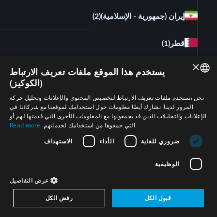
إيران (جمهورية - الإسلامية)
(2)
قطر
(1)
×
يستخدم هذا الموقع ملفات تعريف الارتباط
(الكوكيز)
ENGLISH
نحن نستخدم ملفات تعريف الارتباط لتخصيص المحتوى والإعلانات وتحليل حركة
المرور لدينا. نشارك أيضًا معلومات حول استخدامك لموقعنا مع شركائنا في
ARABIC
الإعلانات والتحليلات الذين قد يجمعونها مع المعلومات الأخرى التي قدمتها لهم أو
التي جمعوها من استخدامك لخدماتهم.
Read more
PERSIAN
ضروري للغاية
الأداء
الاستهداف
FRENCH
تابعونا على
SPANISH
الوظيفية
RUSSIAN
عرض التفاصيل
CHINESE
قبول الكل
رفض الكل
اشترك في النشرة الإخبارية لمشروع المنطقة الخالية من
HEBREW
أسلحة الدمار الشامل في الشرق الأوسط