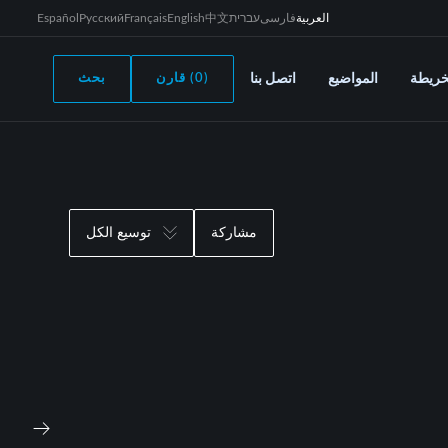
العربية
فارسی
עברית
中文
English
Français
Русский
Español
خريطة
المواضيع
اتصل بنا
(0) قارن
بحث
مشاركة
توسيع الكل