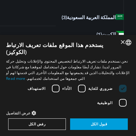
المملكة العربية السعودية
(3)
الكويت
(1)
×
يستخدم هذا الموقع ملفات تعريف الارتباط
(الكوكيز)
عمان
(1)
ENGLISH
نحن نستخدم ملفات تعريف الارتباط لتخصيص المحتوى والإعلانات وتحليل حركة
المرور لدينا. نشارك أيضًا معلومات حول استخدامك لموقعنا مع شركائنا في
قطر
ARABIC
(5)
الإعلانات والتحليلات الذين قد يجمعونها مع المعلومات الأخرى التي قدمتها لهم أو
التي جمعوها من استخدامك لخدماتهم.
Read more
PERSIAN
الجمهورية العربية السورية
(7)
ضروري للغاية
الأداء
الاستهداف
FRENCH
SPANISH
الوظيفية
مصر
(1)
RUSSIAN
عرض التفاصيل
الإمارات العربية المتحدة
(4)
CHINESE
قبول الكل
رفض الكل
HEBREW