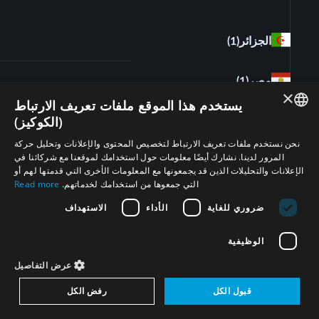
الجزائر
(1)
مصر
(1)
×
يستخدم هذا الموقع ملفات تعريف الارتباط
(الكوكيز)
ENGLISH
نحن نستخدم ملفات تعريف الارتباط لتخصيص المحتوى والإعلانات وتحليل حركة
المرور لدينا. نشارك أيضًا معلومات حول استخدامك لموقعنا مع شركائنا في
ARABIC
الإعلانات والتحليلات الذين قد يجمعونها مع المعلومات الأخرى التي قدمتها لهم أو
التي جمعوها من استخدامك لخدماتهم.
Read more
PERSIAN
ضروري للغاية
الأداء
الاستهداف
FRENCH
تابعونا على
SPANISH
الوظيفية
RUSSIAN
عرض التفاصيل
CHINESE
قبول الكل
رفض الكل
HEBREW
اشترك في النشرة الإخبارية لمشروع المنطقة الخالية من