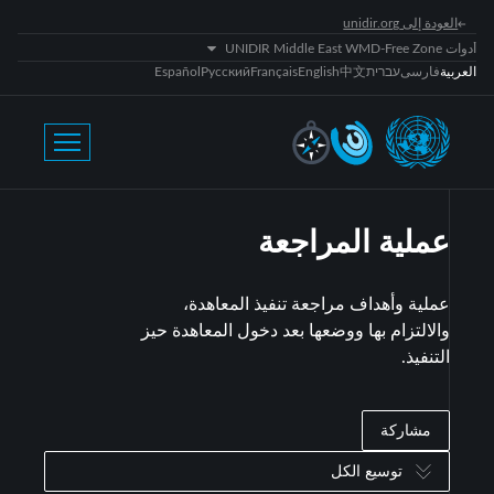
العودة إلى unidir.org
أدوات UNIDIR Middle East WMD-Free Zone
العربية
فارسی
עברית
中文
English
Français
Русский
Español
عملية المراجعة
عملية وأهداف مراجعة تنفيذ المعاهدة،
والالتزام بها ووضعها بعد دخول المعاهدة حيز
التنفيذ.
مشاركة
توسيع الكل