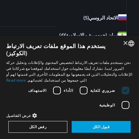
الاتحاد الروسي
(5)
إيران (جمهورية - الإسلامية)
(4)
×
يستخدم هذا الموقع ملفات تعريف الارتباط
(الكوكيز)
دولة فلسطين
(2)
ENGLISH
نحن نستخدم ملفات تعريف الارتباط لتخصيص المحتوى والإعلانات وتحليل حركة
المرور لدينا. نشارك أيضًا معلومات حول استخدامك لموقعنا مع شركائنا في
ARABIC
مصر
(2)
الإعلانات والتحليلات الذين قد يجمعونها مع المعلومات الأخرى التي قدمتها لهم أو
التي جمعوها من استخدامك لخدماتهم.
Read more
PERSIAN
إسرائيل
(5)
ضروري للغاية
الأداء
الاستهداف
FRENCH
SPANISH
الوظيفية
الولايات المتحدة الأمريكية
(4)
RUSSIAN
عرض التفاصيل
السودان
(1)
CHINESE
قبول الكل
رفض الكل
HEBREW