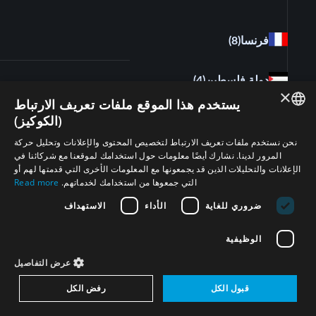
فرنسا
(8)
دولة فلسطين
(4)
×
يستخدم هذا الموقع ملفات تعريف الارتباط
(الكوكيز)
الكويت
(6)
ENGLISH
نحن نستخدم ملفات تعريف الارتباط لتخصيص المحتوى والإعلانات وتحليل حركة
المرور لدينا. نشارك أيضًا معلومات حول استخدامك لموقعنا مع شركائنا في
ARABIC
الأردن
(5)
الإعلانات والتحليلات الذين قد يجمعونها مع المعلومات الأخرى التي قدمتها لهم أو
التي جمعوها من استخدامك لخدماتهم.
Read more
PERSIAN
البحرين
(4)
ضروري للغاية
الأداء
الاستهداف
FRENCH
SPANISH
الوظيفية
مصر
(3)
RUSSIAN
عرض التفاصيل
قطر
(2)
CHINESE
قبول الكل
رفض الكل
HEBREW