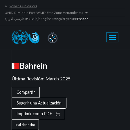
volver a unidir.org
UNIDIR Middle East WMD-Free Zone Herramientas
العربية
فارسی
עברית
中文
English
Français
Русский
Español
Bahrein
Última Revisión
:
March 2025
Compartir
Sugerir una Actualización
Imprimir como PDF
Ir al depósito