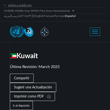
volver a unidir.org
UNIDIR Middle East WMD-Free Zone Herramientas
العربية
فارسی
עברית
中文
English
Français
Русский
Español
Kuwait
Última Revisión
:
March 2025
Compartir
Sugerir una Actualización
Imprimir como PDF
Ir al depósito