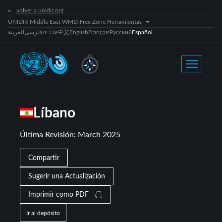
volver a unidir.org
UNIDIR Middle East WMD-Free Zone Herramientas
العربية
فارسی
עברית
中文
English
Français
Русский
Español
Líbano
Última Revisión
:
March 2025
Compartir
Sugerir una Actualización
Imprimir como PDF
Ir al depósito