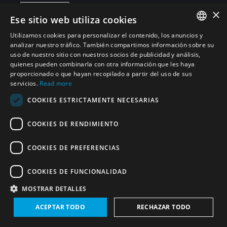
×
Compartir
Ese sitio web utiliza cookies
Expandir todo
Utilizamos cookies para personalizar el contenido, los anuncios y
ENGLISH
analizar nuestro tráfico. También compartimos información sobre su
uso de nuestro sitio con nuestros socios de publicidad y análisis,
ARABIC
quienes pueden combinarla con otra información que les haya
Iraq
(10)
proporcionado o que hayan recopilado a partir del uso de sus
PERSIAN
servicios.
Read more
FRENCH
Convención sobre Armas Biológicas (CAB)
(
2
)
COOKIES ESTRICTAMENTE NECESARIAS
SPANISH
COOKIES DE RENDIMIENTO
Convención sobre Armas Químicas (CAQ)
(
2
)
RUSSIAN
CHINESE
COOKIES DE PREFERENCIAS
Tratado de No Proliferación de Armas
(
3
)
HEBREW
Nucleares (TNP)
COOKIES DE FUNCIONALIDAD
MOSTRAR DETALLES
Estados Unidos de América
(10)
ACEPTAR TODO
RECHAZAR TODO
Plan de Acción Integral Conjunto (JCPOA)
(
4
)