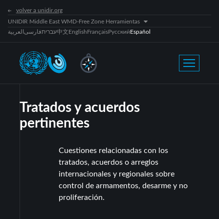
volver a unidir.org
UNIDIR Middle East WMD-Free Zone Herramientas
العربية
فارسی
עברית
中文
English
Français
Русский
Español
Tratados y acuerdos
pertinentes
Cuestiones relacionadas con los
tratados, acuerdos o arreglos
internacionales y regionales sobre
control de armamentos, desarme y no
proliferación.