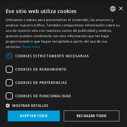
×
Irán (República Islámica del)
(7)
Ese sitio web utiliza cookies
Utilizamos cookies para personalizar el contenido, los anuncios y
ENGLISH
analizar nuestro tráfico. También compartimos información sobre su
Francia
(5)
uso de nuestro sitio con nuestros socios de publicidad y análisis,
ARABIC
quienes pueden combinarla con otra información que les haya
proporcionado o que hayan recopilado a partir del uso de sus
Sudán
(6)
PERSIAN
servicios.
Read more
FRENCH
COOKIES ESTRICTAMENTE NECESARIAS
Jordania
(4)
SPANISH
COOKIES DE RENDIMIENTO
RUSSIAN
República Árabe Siria
(3)
CHINESE
COOKIES DE PREFERENCIAS
Líbano
(3)
HEBREW
COOKIES DE FUNCIONALIDAD
Djibouti
(1)
MOSTRAR DETALLES
ACEPTAR TODO
RECHAZAR TODO
Estados Unidos de América
(6)