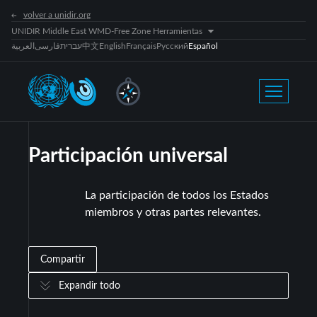
volver a unidir.org
UNIDIR Middle East WMD-Free Zone Herramientas
العربية
فارسی
עברית
中文
English
Français
Русский
Español
Participación universal
La participación de todos los Estados
miembros y otras partes relevantes.
Compartir
Expandir todo