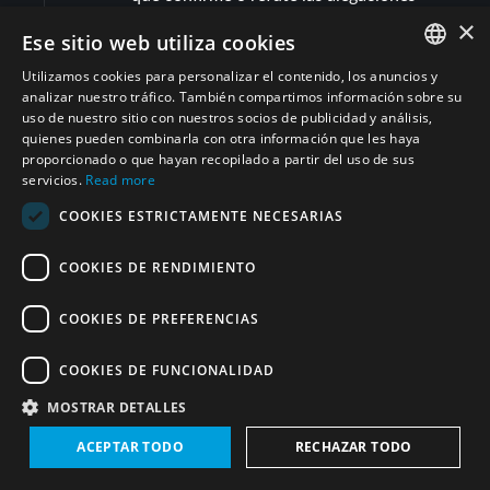
relacionadas con el cumplimiento.
×
Ese sitio web utiliza cookies
Utilizamos cookies para personalizar el contenido, los anuncios y
ENGLISH
Compartir
analizar nuestro tráfico. También compartimos información sobre su
uso de nuestro sitio con nuestros socios de publicidad y análisis,
ARABIC
Expandir todo
quienes pueden combinarla con otra información que les haya
proporcionado o que hayan recopilado a partir del uso de sus
PERSIAN
servicios.
Read more
FRENCH
COOKIES ESTRICTAMENTE NECESARIAS
Irán (República Islámica del)
(22)
SPANISH
COOKIES DE RENDIMIENTO
RUSSIAN
Desmantelamiento y desarme de ADM
(
8
)
CHINESE
COOKIES DE PREFERENCIAS
Salvaguardias nucleares y OIEA
(
4
)
HEBREW
COOKIES DE FUNCIONALIDAD
Armas biológicas, la Convención sobre Armas
MOSTRAR DETALLES
Biológicas (CAB) y la Unidad de Apoyo a la
(
3
)
ACEPTAR TODO
RECHAZAR TODO
Aplicación (ISU)