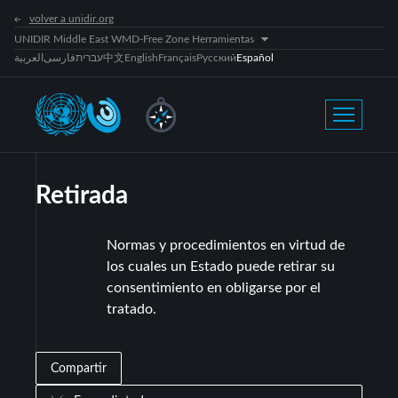
volver a unidir.org
UNIDIR Middle East WMD-Free Zone Herramientas
العربية
فارسی
עברית
中文
English
Français
Русский
Español
Retirada
Normas y procedimientos en virtud de
los cuales un Estado puede retirar su
consentimiento en obligarse por el
tratado.
Compartir