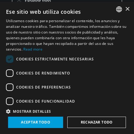
Expandir todo
×
Ese sitio web utiliza cookies
Utilizamos cookies para personalizar el contenido, los anuncios y
Irán (República Islámica del)
(1)
ENGLISH
analizar nuestro tráfico. También compartimos información sobre su
uso de nuestro sitio con nuestros socios de publicidad y análisis,
ARABIC
quienes pueden combinarla con otra información que les haya
proporcionado o que hayan recopilado a partir del uso de sus
PERSIAN
servicios.
Read more
FRENCH
COOKIES ESTRICTAMENTE NECESARIAS
SPANISH
COOKIES DE RENDIMIENTO
RUSSIAN
CHINESE
COOKIES DE PREFERENCIAS
Síguenos en
HEBREW
COOKIES DE FUNCIONALIDAD
MOSTRAR DETALLES
Suscríbase al boletín del proyecto Zona libre de
ACEPTAR TODO
RECHAZAR TODO
armas de destrucción masiva en Oriente Medio