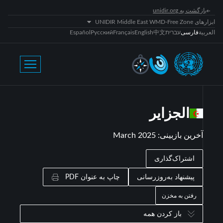
بازگشت به unidir.org
ابزارهای UNIDIR Middle East WMD-Free Zone
العربية
فارسی
עברית
中文
English
Français
Русский
Español
الجزاير
آخرین بازبینی
:
March 2025
اشتراک‌گذاری
پیشنهاد به‌روزرسانی
چاپ به عنوان PDF
رفتن به مخزن
باز کردن همه