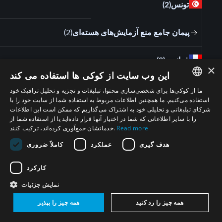
تونس
(2)
پیمان جامع منع آزمایش‌های هسته‌ای
(
2
)
فرانسه
(3)
×
این وب سایت از کوکی ها استفاده می کند
پیمان جامع منع آزمایش‌های هسته‌ای
(
3
)
ما از کوکی‌ها برای شخصی‌سازی محتوا، تبلیغات و تجزیه و تحلیل ترافیک خود
ENGLISH
استفاده می‌کنیم. ما همچنین اطلاعات مربوط به استفاده شما از سایت خود را با
شرکای تبلیغاتی و تحلیلی خود به اشتراک می‌گذاریم که ممکن است این اطلاعات
ARABIC
بریتانیا و ایرلند شمالی
(4)
را با سایر اطلاعاتی که شما در اختیار آنها قرار داده‌اید یا از استفاده شما از
Read more
خدماتشان جمع‌آوری کرده‌اند، ترکیب کنند.
PERSIAN
پیمان جامع منع آزمایش‌های هسته‌ای
(
4
)
هدف گیری
عملکرد
کاملاً ضروری
FRENCH
SPANISH
کارکرد
اسرا‌ئیل
(2)
RUSSIAN
نمایش جزئیات
CHINESE
پیمان جامع منع آزمایش‌های هسته‌ای
(
2
)
همه چیز را رد کنید
همه چیز را بپذیر
HEBREW