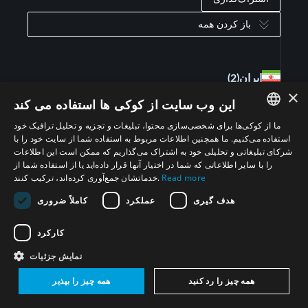
باز کردن همه
ایران
(2)
×
این وب سایت از کوکی ها استفاده می کند
ما از کوکی‌ها برای شخصی‌سازی محتوا، تبلیغات و تجزیه و تحلیل ترافیک خود
ENGLISH
استفاده می‌کنیم. ما همچنین اطلاعات مربوط به استفاده شما از سایت خود را با
شرکای تبلیغاتی و تحلیلی خود به اشتراک می‌گذاریم که ممکن است این اطلاعات
ARABIC
را با سایر اطلاعاتی که شما در اختیار آنها قرار داده‌اید یا از استفاده شما از
Read more
خدماتشان جمع‌آوری کرده‌اند، ترکیب کنند.
PERSIAN
هدف گیری
عملکرد
کاملاً ضروری
FRENCH
ما را دنبال کنید
SPANISH
کارکرد
RUSSIAN
نمایش جزئیات
CHINESE
همه چیز را رد کنید
همه چیز را بپذیر
به خبرنامۀ پروژۀ خاورمیانه عاری از سلاحهای کشتار
HEBREW