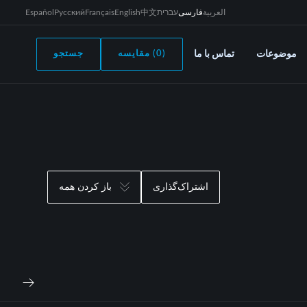
العربية
فارسی
עברית
中文
English
Français
Русский
Español
موضوعات
تماس با ما
(0) مقایسه
جستجو
اشتراک‌گذاری
باز کردن همه