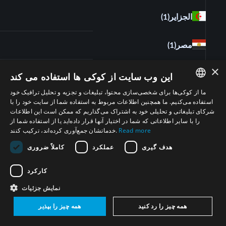
الجزاير
(1)
مصر
(1)
×
این وب سایت از کوکی ها استفاده می کند
ما از کوکی‌ها برای شخصی‌سازی محتوا، تبلیغات و تجزیه و تحلیل ترافیک خود
ENGLISH
استفاده می‌کنیم. ما همچنین اطلاعات مربوط به استفاده شما از سایت خود را با
شرکای تبلیغاتی و تحلیلی خود به اشتراک می‌گذاریم که ممکن است این اطلاعات
ARABIC
را با سایر اطلاعاتی که شما در اختیار آنها قرار داده‌اید یا از استفاده شما از
Read more
خدماتشان جمع‌آوری کرده‌اند، ترکیب کنند.
PERSIAN
هدف گیری
عملکرد
کاملاً ضروری
FRENCH
ما را دنبال کنید
SPANISH
کارکرد
RUSSIAN
نمایش جزئیات
CHINESE
همه چیز را رد کنید
همه چیز را بپذیر
به خبرنامۀ پروژۀ خاورمیانه عاری از سلاحهای کشتار
جمعی بپیوندید.
HEBREW