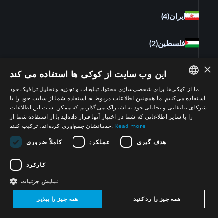
ایران
(4)
فلسطین
(2)
×
مصر
(2)
این وب سایت از کوکی ها استفاده می کند
ما از کوکی‌ها برای شخصی‌سازی محتوا، تبلیغات و تجزیه و تحلیل ترافیک خود
ENGLISH
استفاده می‌کنیم. ما همچنین اطلاعات مربوط به استفاده شما از سایت خود را با
اسرا‌ئیل
(5)
شرکای تبلیغاتی و تحلیلی خود به اشتراک می‌گذاریم که ممکن است این اطلاعات
ARABIC
را با سایر اطلاعاتی که شما در اختیار آنها قرار داده‌اید یا از استفاده شما از
ایالات متحدۀ آمریکا
(4)
Read more
خدماتشان جمع‌آوری کرده‌اند، ترکیب کنند.
PERSIAN
هدف گیری
عملکرد
کاملاً ضروری
FRENCH
سودان
(1)
SPANISH
کارکرد
RUSSIAN
اردن
(1)
نمایش جزئیات
CHINESE
همه چیز را رد کنید
همه چیز را بپذیر
بریتانیا و ایرلند شمالی
(5)
HEBREW