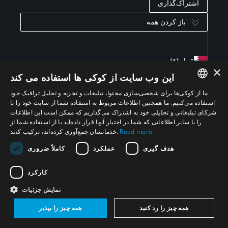
اشتراک‌گذاری
باز کردن همه
قطر
(1)
×
این وب سایت از کوکی ها استفاده می کند
کویت
(2)
ما از کوکی‌ها برای شخصی‌سازی محتوا، تبلیغات و تجزیه و تحلیل ترافیک خود
ENGLISH
استفاده می‌کنیم. ما همچنین اطلاعات مربوط به استفاده شما از سایت خود را با
شرکای تبلیغاتی و تحلیلی خود به اشتراک می‌گذاریم که ممکن است این اطلاعات
ARABIC
ایران
(4)
را با سایر اطلاعاتی که شما در اختیار آنها قرار داده‌اید یا از استفاده شما از
Read more
خدماتشان جمع‌آوری کرده‌اند، ترکیب کنند.
PERSIAN
سوریه
(4)
هدف گیری
عملکرد
کاملاً ضروری
FRENCH
SPANISH
کارکرد
اردن
(3)
RUSSIAN
نمایش جزئیات
CHINESE
فلسطین
(3)
همه چیز را رد کنید
همه چیز را بپذیر
HEBREW