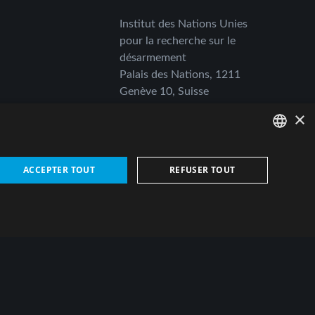
Institut des Nations Unies
pour la recherche sur le
désarmement
Palais des Nations, 1211
Genève 10, Suisse
×
Téléphone
:
+41 (0)22 917 11 41
E-mail
:
unidir@un.org
ENGLISH
ACCEPTER TOUT
REFUSER TOUT
ARABIC
PERSIAN
FRENCH
SPANISH
RUSSIAN
© UNIDIR 2024. Site web créé par
devx
CHINESE