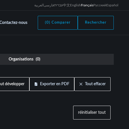
العربية
فارسی
עברית
中文
English
Français
Русский
Español
Contactez-nous
(0) Comparer
Rechercher
Organisations
(
0
)
Exporter en PDF
Tout effacer
out développer
réinitialiser tout