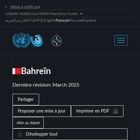
retour à unidir.org
UNIDIR Middle East WMD-Free Zone Outils
العربية
فارسی
עברית
中文
English
Français
Русский
Español
Bahreïn
Dernière révision
:
March 2025
Partager
Proposer une mise à jour
Imprimer en PDF
Aller au dépôt
Développer tout