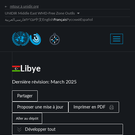
retour à unidir.org
UNIDIR Middle East WMD-Free Zone Outils
العربية
فارسی
עברית
中文
English
Français
Русский
Español
Libye
Dernière révision
:
March 2025
Partager
Proposer une mise à jour
Imprimer en PDF
Aller au dépôt
Développer tout