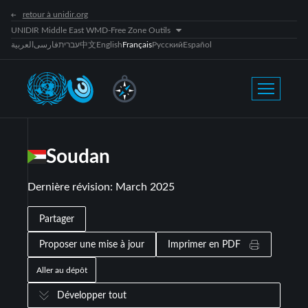
retour à unidir.org
UNIDIR Middle East WMD-Free Zone Outils
العربية
فارسی
עברית
中文
English
Français
Русский
Español
Soudan
Dernière révision
:
March 2025
Partager
Proposer une mise à jour
Imprimer en PDF
Aller au dépôt
Développer tout