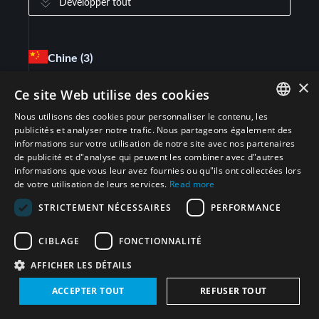
Développer tout
Chine
(3)
×
Ce site Web utilise des cookies
Convention sur les armes biologiques (CABT)
(
1
)
Nous utilisons des cookies pour personnaliser le contenu, les
ENGLISH
publicités et analyser notre trafic. Nous partageons également des
Convention sur l’interdiction des armes
informations sur votre utilisation de notre site avec nos partenaires
(
1
)
ARABIC
chimiques (CIAC)
de publicité et d"analyse qui peuvent les combiner avec d"autres
informations que vous leur avez fournies ou qu"ils ont collectées lors
PERSIAN
de votre utilisation de leurs services.
Read more
Traité sur la non-prolifération des armes
FRENCH
(
1
)
STRICTEMENT NÉCESSAIRES
PERFORMANCE
nucléaires (TNP)
SPANISH
CIBLAGE
FONCTIONNALITÉ
RUSSIAN
Arabie saoudite
(1)
AFFICHER LES DÉTAILS
CHINESE
ACCEPTER TOUT
REFUSER TOUT
Plan d'action global conjoint (PAGC)
(
1
)
HEBREW