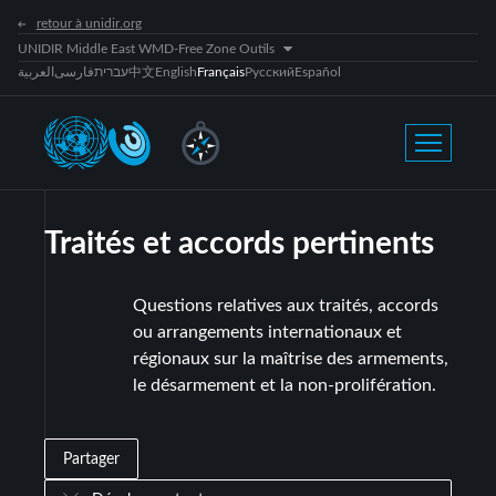
retour à unidir.org
UNIDIR Middle East WMD-Free Zone Outils
العربية
فارسی
עברית
中文
English
Français
Русский
Español
Traités et accords pertinents
Questions relatives aux traités, accords
ou arrangements internationaux et
régionaux sur la maîtrise des armements,
le désarmement et la non-prolifération.
Partager