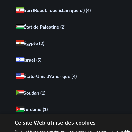
Iran (République islamique d')
(4)
État de Palestine
(2)
Égypte
(2)
Israël
(5)
États-Unis d'Amérique
(4)
Soudan
(1)
Jordanie
(1)
Ce site Web utilise des cookies
Royaume-Uni de Grande-Bretagne et d'Irlande du 
Nous utilisons des cookies pour personnaliser le contenu, les publi