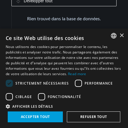
Développer tout
Rien trouvé dans la base de données.
×
Ce site Web utilise des cookies
Nous utilisons des cookies pour personnaliser le contenu, les
ENGLISH
publicités et analyser notre trafic. Nous partageons également des
informations sur votre utilisation de notre site avec nos partenaires
ARABIC
de publicité et d"analyse qui peuvent les combiner avec d"autres
informations que vous leur avez fournies ou qu"ils ont collectées lors
PERSIAN
de votre utilisation de leurs services.
Read more
Suivez-nous sur
FRENCH
STRICTEMENT NÉCESSAIRES
PERFORMANCE
SPANISH
CIBLAGE
FONCTIONNALITÉ
RUSSIAN
AFFICHER LES DÉTAILS
Abonnez-vous à la newsletter du projet Middle East
CHINESE
WMD-Free Zone
ACCEPTER TOUT
REFUSER TOUT
HEBREW
Inscrivez-vous aujourd'hui pour rester en contact avec les