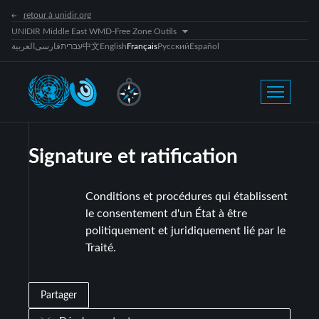
retour à unidir.org
UNIDIR Middle East WMD-Free Zone Outils
العربية
فارسی
עברית
中文
English
Français
Русский
Español
Signature et ratification
Conditions et procédures qui établissent
le consentement d'un État à être
politiquement et juridiquement lié par le
Traité.
Partager