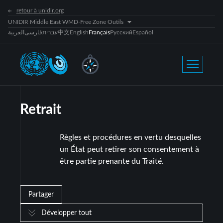
retour à unidir.org
UNIDIR Middle East WMD-Free Zone Outils
العربية
فارسی
עברית
中文
English
Français
Русский
Español
Retrait
Règles et procédures en vertu desquelles
un État peut retirer son consentement à
être partie prenante du Traité.
Partager
Développer tout