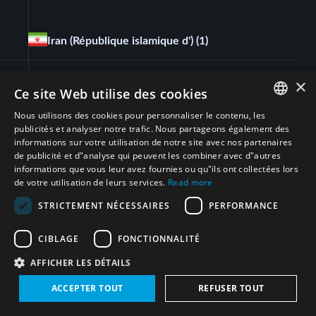
Iran (République islamique d')
(1)
×
Ce site Web utilise des cookies
Nous utilisons des cookies pour personnaliser le contenu, les
ENGLISH
publicités et analyser notre trafic. Nous partageons également des
informations sur votre utilisation de notre site avec nos partenaires
ARABIC
de publicité et d"analyse qui peuvent les combiner avec d"autres
informations que vous leur avez fournies ou qu"ils ont collectées lors
PERSIAN
de votre utilisation de leurs services.
Read more
Suivez-nous sur
FRENCH
STRICTEMENT NÉCESSAIRES
PERFORMANCE
SPANISH
CIBLAGE
FONCTIONNALITÉ
RUSSIAN
AFFICHER LES DÉTAILS
Abonnez-vous à la newsletter du projet Middle East
CHINESE
WMD-Free Zone
ACCEPTER TOUT
REFUSER TOUT
HEBREW
Inscrivez-vous aujourd'hui pour rester en contact avec les