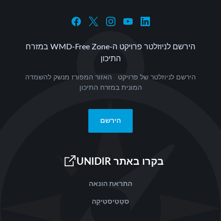
הירשם לניוזלטר פרויקט ה-WMD-Free Zone במזרח
התיכון
הירשם לניוזלטר של פרויקט האזור המפורז מנשק להשמדה
המונית במזרח התיכון
הירשם
בקרו באתר UNIDIR
התראת הונאה
סטָטִיסטִיקָה