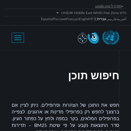
חזרה ל-unidir.org
כלים UNIDIR Middle East WMD-Free Zone
العربية
فارسی
עברית
中文
English
Français
Русский
Español
חיפוש תוכן
חפש את התוכן של הצהרות ופרופילים. ניתן לציין אם
ברצונך לחפש רק בפרופילי מדינות או ארגונים. לצפייה
בפרופילים המלאים, בקר במפה ולחץ על כפתור העיון.
סדר התוצאות נקבע על פי
שיטת BM25
– תדירות