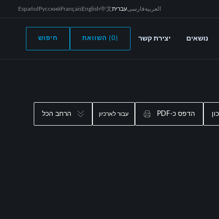
العربية
فارسی
עברית
中文
English
Français
Русский
Español
נושאים
יצירת קשר
(0) השוואת
חיפוש
ון
הדפס כ-PDF
הרחב הכל
עבור לארכיון