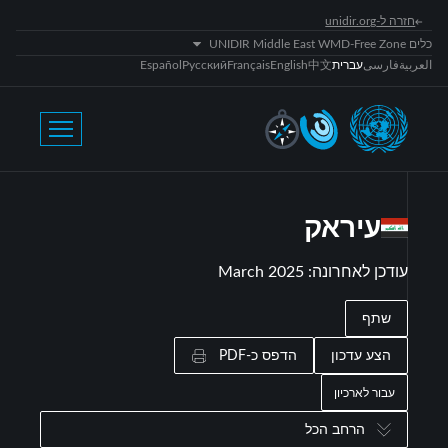
חזרה ל-unidir.org
כלים UNIDIR Middle East WMD-Free Zone
العربية
فارسی
עברית
中文
English
Français
Русский
Español
עיראק
עודכן לאחרונה
:
March 2025
שתף
הצע עדכון
הדפס כ-PDF
עבור לארכיון
הרחב הכל