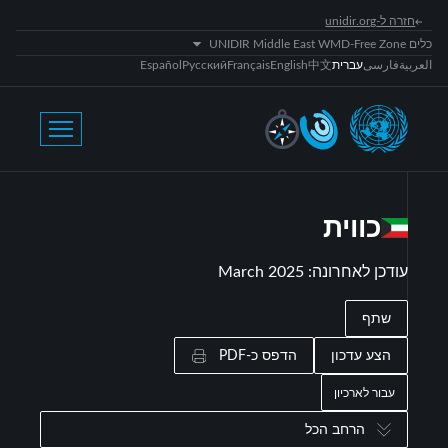
חזרה ל-unidir.org
כלים UNIDIR Middle East WMD-Free Zone
العربية
فارسی
עברית
中文
English
Français
Русский
Español
כווית
עודכן לאחרונה
:
March 2025
שתף
הצע עדכון
הדפס כ-PDF
עבור לארכיון
הרחב הכל