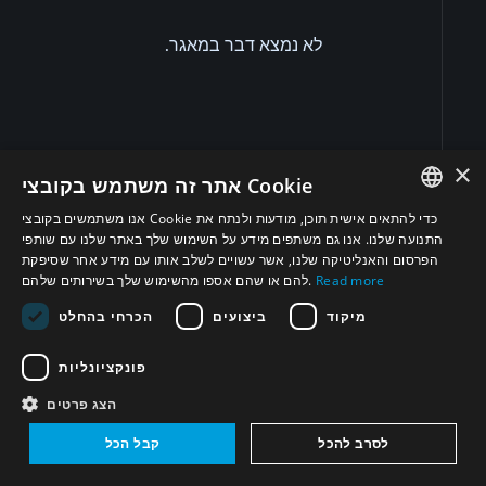
לא נמצא דבר במאגר.
×
אתר זה משתמש בקובצי Cookie
אנו משתמשים בקובצי Cookie כדי להתאים אישית תוכן, מודעות ולנתח את
ENGLISH
התנועה שלנו. אנו גם משתפים מידע על השימוש שלך באתר שלנו עם שותפי
הפרסום והאנליטיקה שלנו, אשר עשויים לשלב אותו עם מידע אחר שסיפקת
לעקוב אחרינו הלאה
ARABIC
Read more
להם או שהם אספו מהשימוש שלך בשירותים שלהם.
PERSIAN
מיקוד
ביצועים
הכרחי בהחלט
FRENCH
פונקציונליות
SPANISH
הירשם לניוזלטר פרויקט ה-WMD-Free Zone במזרח
הצג פרטים
התיכון
RUSSIAN
לסרב להכל
קבל הכל
CHINESE
הירשם לניוזלטר של פרויקט האזור המפורז מנשק להשמדה
המונית במזרח התיכון