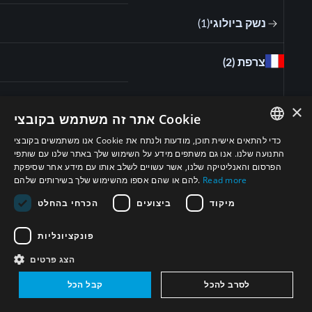
נשק ביולוגי
(
1
)
צרפת
(2)
נשק ביולוגי
(
2
)
×
אתר זה משתמש בקובצי Cookie
אנו משתמשים בקובצי Cookie כדי להתאים אישית תוכן, מודעות ולנתח את
איראן
(3)
ENGLISH
התנועה שלנו. אנו גם משתפים מידע על השימוש שלך באתר שלנו עם שותפי
הפרסום והאנליטיקה שלנו, אשר עשויים לשלב אותו עם מידע אחר שסיפקת
ARABIC
נשק ביולוגי
(
Read more
3
להם או שהם אספו מהשימוש שלך בשירותים שלהם.
)
PERSIAN
מיקוד
ביצועים
הכרחי בהחלט
FRENCH
פונקציונליות
SPANISH
הצג פרטים
RUSSIAN
לסרב להכל
קבל הכל
CHINESE