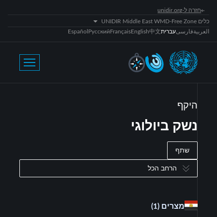
חזרה ל-unidir.org
כלים UNIDIR Middle East WMD-Free Zone
العربية
فارسی
עברית
中文
English
Français
Русский
Español
היקף
נשק ביולוגי
שתף
הרחב הכל
מצרים
(1)