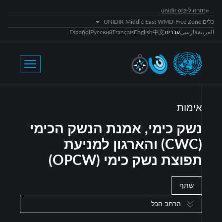
חזרה ל-unidir.org
כלים UNIDIR Middle East WMD-Free Zone
العربية
فارسی
עברית
中文
English
Français
Русский
Español
אימות
נשק כימי, אמנת הנשק הכימי
(CWC) והארגון למניעת
תפוצת נשק כימי (OPCW)
שתף
הרחב הכל