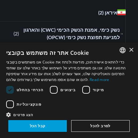
איראן
(2)
נשק כימי, אמנת הנשק הכימי (CWC) והארגון
)
2
(
למניעת תפוצת נשק כימי (OPCW)
×
אתר זה משתמש בקובצי Cookie
בריטניה
(1)
אנו משתמשים בקובצי Cookie כדי להתאים אישית תוכן, מודעות ולנתח את
ENGLISH
התנועה שלנו. אנו גם משתפים מידע על השימוש שלך באתר שלנו עם שותפי
נשק כימי, אמנת הנשק הכימי (CWC) והארגון
הפרסום והאנליטיקה שלנו, אשר עשויים לשלב אותו עם מידע אחר שסיפקת
)
1
(
ARABIC
Read more
להם או שהם אספו מהשימוש שלך בשירותים שלהם.
למניעת תפוצת נשק כימי (OPCW)
PERSIAN
מיקוד
ביצועים
הכרחי בהחלט
מצרים
(1)
FRENCH
פונקציונליות
SPANISH
נשק כימי, אמנת הנשק הכימי (CWC) והארגון
הצג פרטים
)
1
(
RUSSIAN
למניעת תפוצת נשק כימי (OPCW)
לסרב להכל
קבל הכל
CHINESE