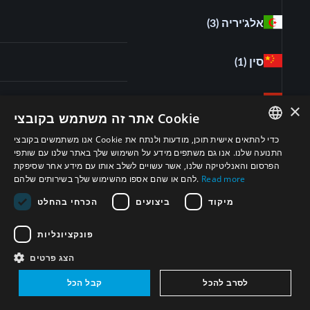
אלג'יריה
(3)
סין
(1)
מצרים
(4)
×
אתר זה משתמש בקובצי Cookie
אנו משתמשים בקובצי Cookie כדי להתאים אישית תוכן, מודעות ולנתח את
קטאר
(2)
ENGLISH
התנועה שלנו. אנו גם משתפים מידע על השימוש שלך באתר שלנו עם שותפי
הפרסום והאנליטיקה שלנו, אשר עשויים לשלב אותו עם מידע אחר שסיפקת
ARABIC
Read more
להם או שהם אספו מהשימוש שלך בשירותים שלהם.
ערב הסעודית
(2)
PERSIAN
מיקוד
ביצועים
הכרחי בהחלט
תוניסיה
(2)
FRENCH
פונקציונליות
SPANISH
איראן
(3)
הצג פרטים
RUSSIAN
לסרב להכל
קבל הכל
CHINESE
איחוד האמירויות הערביות
(3)