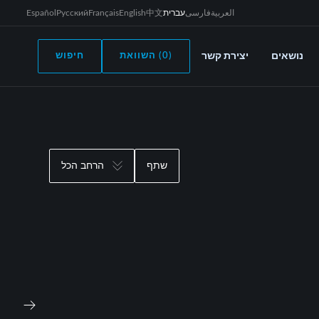
العربية
فارسی
עברית
中文
English
Français
Русский
Español
נושאים
יצירת קשר
(0) השוואת
חיפוש
שתף
הרחב הכל