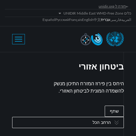
חזרה ל-unidir.org
כלים UNIDIR Middle East WMD-Free Zone
العربية
فارسی
עברית
中文
English
Français
Русский
Español
ביטחון אזורי
היחס בין פירוז המזרח התיכון מנשק
להשמדה המונית לביטחון האזורי.
שתף
הרחב הכל