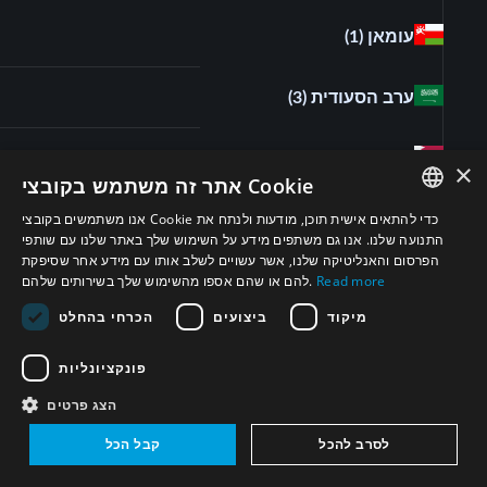
עומאן
(1)
ערב הסעודית
(3)
קטאר
(5)
×
אתר זה משתמש בקובצי Cookie
אנו משתמשים בקובצי Cookie כדי להתאים אישית תוכן, מודעות ולנתח את
סוריה
(7)
ENGLISH
התנועה שלנו. אנו גם משתפים מידע על השימוש שלך באתר שלנו עם שותפי
הפרסום והאנליטיקה שלנו, אשר עשויים לשלב אותו עם מידע אחר שסיפקת
ARABIC
מצרים
(1)
Read more
להם או שהם אספו מהשימוש שלך בשירותים שלהם.
PERSIAN
מיקוד
ביצועים
הכרחי בהחלט
איחוד האמירויות הערביות
(4)
FRENCH
פונקציונליות
SPANISH
צרפת
(1)
הצג פרטים
RUSSIAN
לסרב להכל
קבל הכל
CHINESE
סודאן
(1)