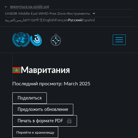
вернуться на unidir.org
UNIDIR Middle East WMD-Free Zone Инструменты
العربية
فارسی
עברית
中文
English
Français
Русский
Español
Мавритания
Последний просмотр
:
March 2025
Поделиться
Предложить обновление
Печать в формате PDF
Перейти к хранилищу