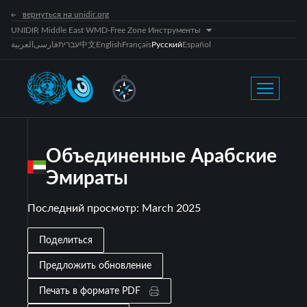
вернуться на unidir.org
UNIDIR Middle East WMD-Free Zone Инструменты
العربية
فارسی
עברית
中文
English
Français
Русский
Español
Объединенные Арабские
Эмираты
Последний просмотр
:
March 2025
Поделиться
Предложить обновление
Печать в формате PDF