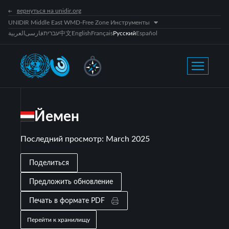
вернуться на unidir.org
UNIDIR Middle East WMD-Free Zone Инструменты
العربية
فارسی
עברית
中文
English
Français
Русский
Español
Йемен
Последний просмотр
:
March 2025
Поделиться
Предложить обновление
Печать в формате PDF
Перейти к хранилищу