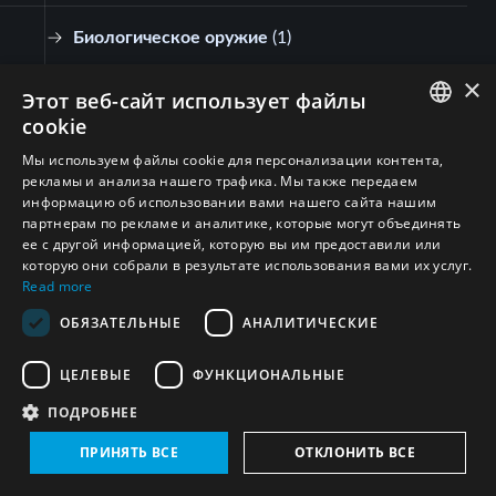
Биологическое оружие
(
1
)
×
Этот веб-сайт использует файлы
Франция
(2)
cookie
ENGLISH
Мы используем файлы cookie для персонализации контента,
Биологическое оружие
(
2
)
рекламы и анализа нашего трафика. Мы также передаем
ARABIC
информацию об использовании вами нашего сайта нашим
партнерам по рекламе и аналитике, которые могут объединять
Иран (Исламская Республика)
(3)
PERSIAN
ее с другой информацией, которую вы им предоставили или
FRENCH
которую они собрали в результате использования вами их услуг.
Read more
Биологическое оружие
(
3
)
SPANISH
ОБЯЗАТЕЛЬНЫЕ
АНАЛИТИЧЕСКИЕ
RUSSIAN
ЦЕЛЕВЫЕ
ФУНКЦИОНАЛЬНЫЕ
CHINESE
ПОДРОБНЕЕ
HEBREW
ПРИНЯТЬ ВСЕ
ОТКЛОНИТЬ ВСЕ