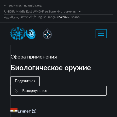
вернуться на unidir.org
UNIDIR Middle East WMD-Free Zone Инструменты
العربية
فارسی
עברית
中文
English
Français
Русский
Español
Сфера применения
Биологическое оружие
Поделиться
Развернуть все
Египет
(1)